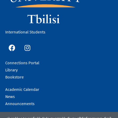
International Students
F
I
a
n
c
s
e
t
Connections Portal
b
a
Library
o
g
Bookstore
o
r
k
a
Academic Calendar
m
News
Announcements